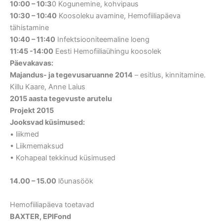
10:00 – 10:3
0 Kogunemine, kohvipaus
10:30 – 10:40
Koosoleku avamine, Hemofiiliapäeva
tähistamine
10:40 – 11:40
Infektsiooniteemaline loeng
11:45 -14:00
Eesti Hemofiiliaühingu koosolek
Päevakavas:
Majandus- ja tegevusaruanne 2014
– esitlus, kinnitamine.
Killu Kaare, Anne Laius
2015 aasta tegevuste arutelu
Projekt 2015
Jooksvad küsimused:
• liikmed
• Liikmemaksud
• Kohapeal tekkinud küsimused
14.00 – 15.00
lõunasöök
Hemofiiliapäeva toetavad
BAXTER, EPIFond