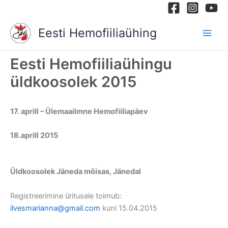
Skip
to
Eesti Hemofiiliaühing
content
Eesti Hemofiiliaühingu
üldkoosolek 2015
17. aprill – Ülemaailmne Hemofiiliapäev
18.aprill 2015
Üldkoosolek Jäneda mõisas, Jänedal
Registreerimine üritusele toimub:
ilvesmarianna@gmail.com
kuni 15.04.2015