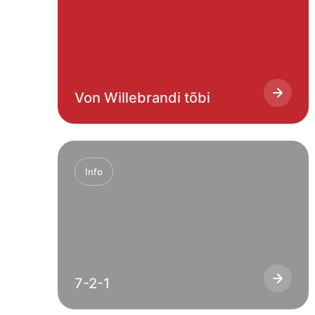
Von Willebrandi tõbi
Info
7-2-1