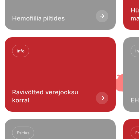
Hü
Hemofiilia piltides
ma
Info
I
Ravivõtted verejooksu
korral
EH
Esitlus
Es