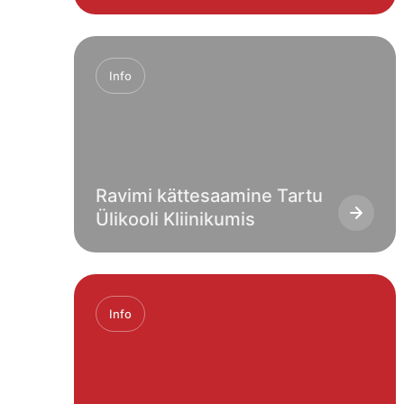
Info
Ravimi kättesaamine Tartu
Ülikooli Kliinikumis
Info