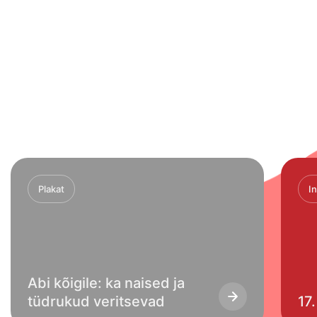
Plakat
I
Abi kõigile: ka naised ja
tüdrukud veritsevad
17.