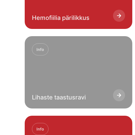
Hemofiilia pärilikkus
Info
Lihaste taastusravi
Info