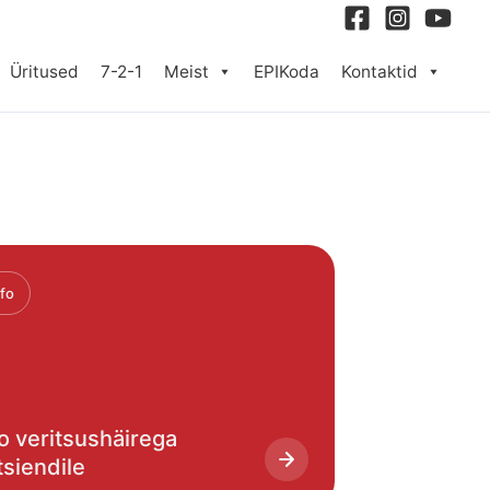
Üritused
7-2-1
Meist
EPIKoda
Kontaktid
nfo
fo veritsushäirega
tsiendile