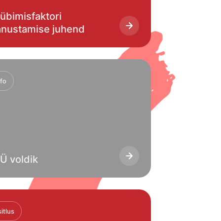
übimisfaktori
nustamise juhend
nfo
Ü voldik
itlus