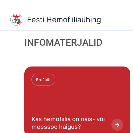
Skip
to
Eesti Hemofiiliaühing
content
INFOMATERJALID
Brošüür
Kas hemofiilia on nais- või
meessoo haigus?