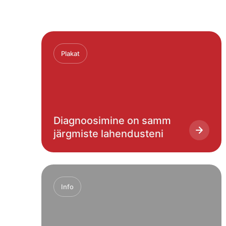
Plakat
Diagnoosimine on samm
järgmiste lahendusteni
Info