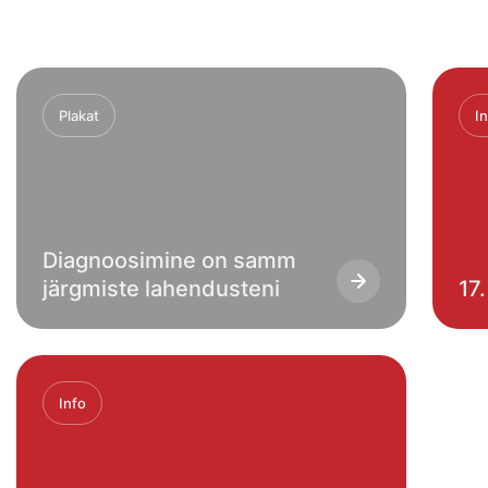
Plakat
I
Diagnoosimine on samm
järgmiste lahendusteni
17.
Info