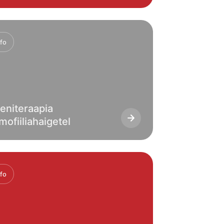
nfo
eniteraapia
mofiiliahaigetel
nfo