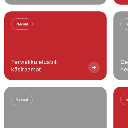
Raamat
I
Tervisliku elustiili
Ge
käsiraamat
he
Raamat
I