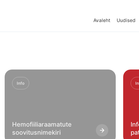
Avaleht
Uudised
Info
I
Hemofiiliaraamatute
In
soovitusnimekiri
pa