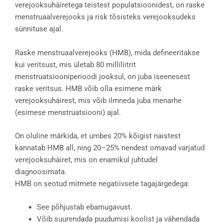
verejooksuhäiretega teistest populatsioonidest, on raske
menstruaalverejooks ja risk tõsisteks verejooksudeks
sünnituse ajal.
Raske menstruaalverejooks (HMB), mida defineeritakse
kui veritsust, mis ületab 80 milliliitrit
menstruatsiooniperioodi jooksul, on juba iseenesest
raske veritsus. HMB võib olla esimene märk
verejooksuhäirest, mis võib ilmneda juba menarhe
(esimese menstruatsiooni) ajal.
On oluline märkida, et umbes 20% kõigist naistest
kannatab HMB all, ning 20–25% nendest omavad varjatud
verejooksuhäiret, mis on enamikul juhtudel
diagnoosimata.
HMB on seotud mitmete negatiivsete tagajärgedega:
See põhjustab ebamugavust.
Võib suurendada puudumisi koolist ja vähendada