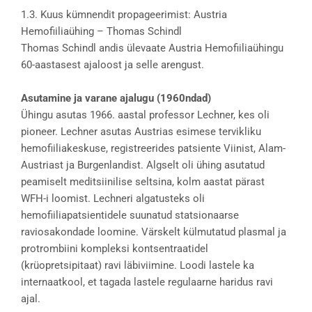
1.3. Kuus kümnendit propageerimist: Austria
Hemofiiliaühing – Thomas Schindl
Thomas Schindl andis ülevaate Austria Hemofiiliaühingu
60-aastasest ajaloost ja selle arengust.
Asutamine ja varane ajalugu (1960ndad)
Ühingu asutas 1966. aastal professor Lechner, kes oli
pioneer. Lechner asutas Austrias esimese tervikliku
hemofiiliakeskuse, registreerides patsiente Viinist, Alam-
Austriast ja Burgenlandist. Algselt oli ühing asutatud
peamiselt meditsiinilise seltsina, kolm aastat pärast
WFH-i loomist. Lechneri algatusteks oli
hemofiiliapatsientidele suunatud statsionaarse
raviosakondade loomine. Värskelt külmutatud plasmal ja
protrombiini kompleksi kontsentraatidel
(krüopretsipitaat) ravi läbiviimine. Loodi lastele ka
internaatkool, et tagada lastele regulaarne haridus ravi
ajal.