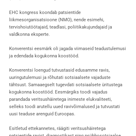
EHC kongress koondab patsientide
liikmesorganisatsioone (NMO), nende esimehi,
tervishoiutöötajaid, teadlasi, poliitikakujundajaid ja
valdkonna eksperte.
Konverentsi eesmärk oli jagada viimaseid teadustulemusi
ja edendada kogukonna koostööd.
Konverentsi loengud tutvustasid edusamme ravis,
uuringutulemusi ja rõhutati sotsiaalsete vajaduste
tähtsust. Samaaegselt tugevdati sotsiaalsete üritustega
kogukonna koostööd. Eesmärgiks toodi vajadus
parandada veritsushäiretega inimeste elukvaliteeti,
selleks toodi arutellu uued ravivõimalused ja tutvustati
uusi teaduse arenguid Euroopas.
Esitletud ettekannetes, räägiti veritsushäiretega
patsientide ravist, diagnostikast ning psühhosotsiaalse