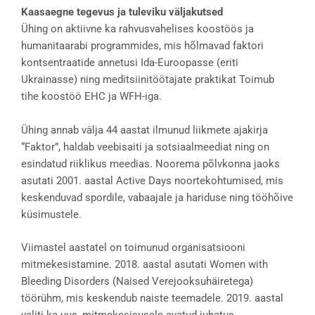
Kaasaegne tegevus ja tuleviku väljakutsed
Ühing on aktiivne ka rahvusvahelises koostöös ja
humanitaarabi programmides, mis hõlmavad faktori
kontsentraatide annetusi Ida-Euroopasse (eriti
Ukrainasse) ning meditsiinitöötajate praktikat Toimub
tihe koostöö EHC ja WFH-iga.
Ühing annab välja 44 aastat ilmunud liikmete ajakirja
“Faktor”, haldab veebisaiti ja sotsiaalmeediat ning on
esindatud riiklikus meedias. Noorema põlvkonna jaoks
asutati 2001. aastal Active Days noortekohtumised, mis
keskenduvad spordile, vabaajale ja hariduse ning tööhõive
küsimustele.
Viimastel aastatel on toimunud organisatsiooni
mitmekesistamine. 2018. aastal asutati Women with
Bleeding Disorders (Naised Verejooksuhäiretega)
töörühm, mis keskendub naiste teemadele. 2019. aastal