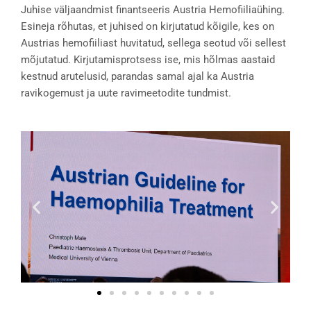
Juhise väljaandmist finantseeris Austria Hemofiiliaühing.
Esineja rõhutas, et juhised on kirjutatud kõigile, kes on
Austrias hemofiiliast huvitatud, sellega seotud või sellest
mõjutatud. Kirjutamisprotsess ise, mis hõlmas aastaid
kestnud arutelusid, parandas samal ajal ka Austria
ravikogemust ja uute ravimeetodite tundmist.