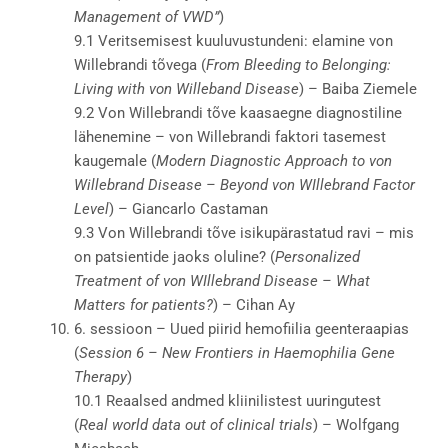
Management of VWD”
)
9.1 Veritsemisest kuuluvustundeni: elamine von
Willebrandi tõvega (
From Bleeding to Belonging:
Living with von Willeband Disease
) – Baiba Ziemele
9.2 Von Willebrandi tõve kaasaegne diagnostiline
lähenemine – von Willebrandi faktori tasemest
kaugemale (
Modern Diagnostic Approach to von
Willebrand Disease – Beyond von WIllebrand Factor
Level
) – Giancarlo Castaman
9.3 Von Willebrandi tõve isikupärastatud ravi – mis
on patsientide jaoks oluline? (
Personalized
Treatment of von WIllebrand Disease – What
Matters for patients?
) – Cihan Ay
6. sessioon – Uued piirid hemofiilia geenteraapias
(
Session 6 – New Frontiers in Haemophilia Gene
Therapy
)
10.1 Reaalsed andmed kliinilistest uuringutest
(
Real world data out of clinical trials
) – Wolfgang