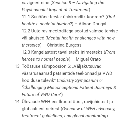
navigeerimine (
Session 8 – Navigating the
Psychosocial Impact of Treatment
)
12.1 Suuõõne tervis: ühiskondlik koorem? (
Oral
health: a societal burden?
) – Alison Dougall
12.2 Uute ravimeetoditega seotud vaimse tervise
väljakutsed (
Mental health challenges with new
therapies
) – Christina Burgess
12.3 Kangelastest tavalisteks inimesteks (
From
heroes to normal people
) – Miguel Crato
Tööstuse sümpoosion 6: „Väljakutsuvad
väärarusaamad patsientide teekonnad ja VWD
hoolduse tulevik” (
Industry Symposium 6:
“Challenging Misconceptions Patient Journeys &
Future of VWD Care”
)
Ülevaade WFH eestkostetööst, ravijuhistest ja
globaalsest seirest (
Overview of WFH advocacy,
treatment guidelines, and global monitoring
)