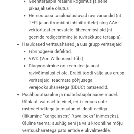
Geeniteraapia reaalne kogemus ja selle
pikaajalisele ohutus
Hemostaasi tasakaalustavad ravi variandid (nt
TFPI ja antitrombiini inhibiitoritele) ning AAV-
vektoritest erinevatele lähenemisviisid (nt
geenide redigeerimine ja tüvirakkude teraapia).
Haruldased veritsushäired ja uus grupp veritsejaid:
Fibrinogeeni defektid,
VWD (Von Willebrandi tõbi)
Diagnoosimine on keeruline ja uusi
ravivõimalusi ei ole. Eraldi toodi välja uus grupp
veritsejaid: teadmata põhjusega
verejooksuhäiretega (BDUC) patsiendid.
Psühhosotsiaalne ja multidistsiplinaarne mudel:
Rõhk oli vaimsel tervisel, eriti seoses uute
ravimeetoditega ja muutunud identiteediga
(liikumine “kangelasest” “tavaliseks” inimeseks).
Oluline teema: suuhügieeni ja valu krooniline mõju
veritsushäiretega patsientide elukvaliteedile.