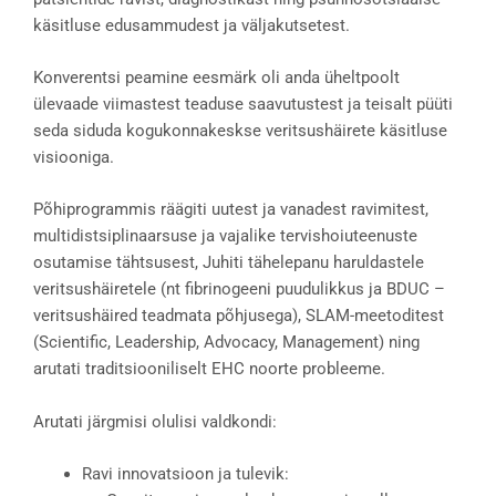
käsitluse edusammudest ja väljakutsetest.
Konverentsi peamine eesmärk oli anda üheltpoolt
ülevaade viimastest teaduse saavutustest ja teisalt püüti
seda siduda kogukonnakeskse veritsushäirete käsitluse
visiooniga.
Põhiprogrammis räägiti uutest ja vanadest ravimitest,
multidistsiplinaarsuse ja vajalike tervishoiuteenuste
osutamise tähtsusest, Juhiti tähelepanu haruldastele
veritsushäiretele (nt fibrinogeeni puudulikkus ja BDUC –
veritsushäired teadmata põhjusega), SLAM-meetoditest
(Scientific, Leadership, Advocacy, Management) ning
arutati traditsiooniliselt EHC noorte probleeme.
Arutati järgmisi olulisi valdkondi:
Ravi innovatsioon ja tulevik: