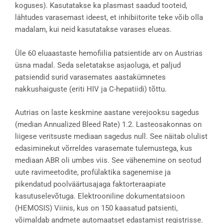
koguses). Kasutatakse ka plasmast saadud tooteid,
lähtudes varasemast ideest, et inhibiitorite teke võib olla
madalam, kui neid kasutatakse varases elueas.
Üle 60 eluaastaste hemofiilia patsientide arv on Austrias
üsna madal. Seda seletatakse asjaoluga, et paljud
patsiendid surid varasemates aastakümnetes
nakkushaiguste (eriti HIV ja C-hepatiidi) tõttu.
Autrias on laste keskmine aastane verejooksu sagedus
(median Annualized Bleed Rate) 1.2. Lasteosakonnas on
liigese veritsuste mediaan sagedus null. See näitab olulist
edasiminekut võrreldes varasemate tulemustega, kus
mediaan ABR oli umbes viis. See vähenemine on seotud
uute ravimeetodite, profülaktika sagenemise ja
pikendatud poolväärtusajaga faktorteraapiate
kasutuselevõtuga. Elektrooniline dokumentatsioon
(HEMOSIS) Viinis, kus on 150 kaasatud patsienti,
võimaldab andmete automaatset edastamist registrisse.