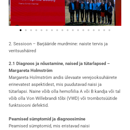
2. Sessioon – Barjääride murdmine: naiste tervis ja
veritsushäired
2.1 Diagnoos ja nõustamine, naised ja tütarlapsed –
Margareta Holmström
Margareta Holmström andis ülevaate verejooksuhäirete
erinevatest aspektidest, mis puudutavad naisi ja
tütarlapsi. Naine võib olla hemofiilia A või B kandja või tal
võib olla Von Willebrandi tõbi (VWD) või trombotsüütide
funktsiooni defektid.
Peamised sümptomid ja diagnoosimine
Peamised sümptomid, mis eristavad naisi