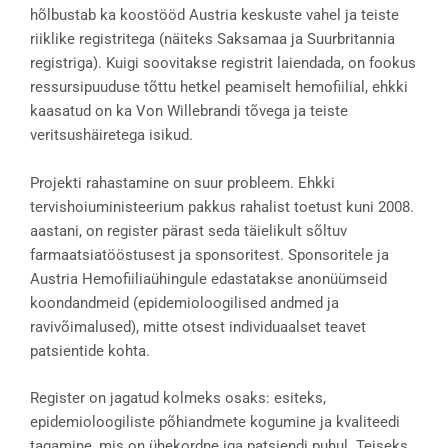
hõlbustab ka koostööd Austria keskuste vahel ja teiste
riiklike registritega (näiteks Saksamaa ja Suurbritannia
registriga). Kuigi soovitakse registrit laiendada, on fookus
ressursipuuduse tõttu hetkel peamiselt hemofiilial, ehkki
kaasatud on ka Von Willebrandi tõvega ja teiste
veritsushäiretega isikud.
Projekti rahastamine on suur probleem. Ehkki
tervishoiuministeerium pakkus rahalist toetust kuni 2008.
aastani, on register pärast seda täielikult sõltuv
farmaatsiatööstusest ja sponsoritest. Sponsoritele ja
Austria Hemofiiliaühingule edastatakse anonüümseid
koondandmeid (epidemioloogilised andmed ja
ravivõimalused), mitte otsest individuaalset teavet
patsientide kohta.
Register on jagatud kolmeks osaks: esiteks,
epidemioloogiliste põhiandmete kogumine ja kvaliteedi
tagamine, mis on ühekordne iga patsiendi puhul. Teiseks,