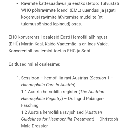
Ravimite kättesaadavus ja eestkostetöö: Tutvustati
WHO põhiravimite loendi (EML) uuendusi ja jagati
kogemusi ravimite hüvitamise mudelite (nt
tulemuspõhised lepingud) osas.
EHC konverentsil osalesid Eesti Hemofiiliaühingust
(EHÜ) Martin Kaal, Kaido Vaatemäe ja dr. Ines Vaide.
Konverentsil osalemist toetas EHC ja Sobi.
Esitlused millel osalesime:
Sessioon – hemofiilia ravi Austrias (
Session 1 –
Haemophilia Care in Austria
)
1.1 Austria hemofiilia register (
The Austrian
Haemophilia Registry
) – Dr. Ingrid Pabinger-
Fasching
1.2 Austria hemofiilia ravijuhised (
Austrian
Guidelines for Haemophilia Treatment
) – Christoph
Male-Dressler