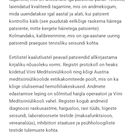
laiendatud kvaliteedi tagamine, mis on andmekogum,
mida uuendatakse igal aastal ja alati, kui patsient
kontrollis käib (see puudutab eelkõige raskema häirega
patsiente, mitte kergete häiretega patsiente).
Kolmandaks, kalibreerimine, mis on iga-aastane uuring
patsiendi praeguse tervisliku seisundi kohta.
Eetilistel kaalutlustel peavad patsiendid allkirjastama
kirjaliku nõusoleku vormi. Registri protokoll on heaks
kiidetud Viini Meditsiiniülikooli ning kõigi Austria
meditsiiniülikoolide eetikakomiteede poolt, mis on ka
kõige olulisemad hemofiiliakeskused. Andmete
edastamise leping on sõlmitud haigla operaatori ja Viini
Meditsiiniülikooli vahel. Register kogub andmeid
diagnoosi raskusastme, haigusloo, ravi tüübi, liigeste
seisundi, laboratoorsete testide (maksafunktsioon,
vereanalüüs), inhibiitori staatuse ja psühholoogiliste
testide tulemuste kohta.