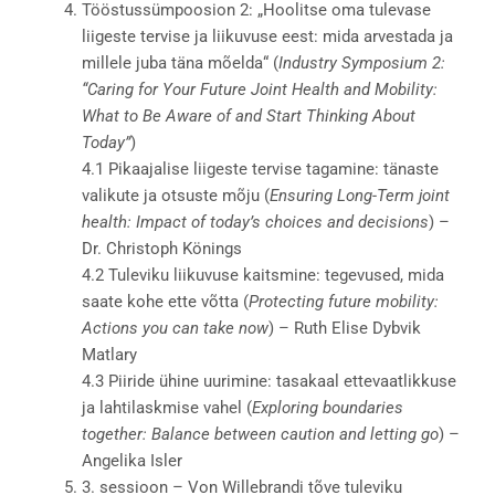
Tööstussümpoosion 2: „Hoolitse oma tulevase
liigeste tervise ja liikuvuse eest: mida arvestada ja
millele juba täna mõelda“ (
Industry Symposium 2:
“Caring for Your Future Joint Health and Mobility:
What to Be Aware of and Start Thinking About
Today”
)
4.1 Pikaajalise liigeste tervise tagamine: tänaste
valikute ja otsuste mõju (
Ensuring Long-Term joint
health: Impact of today’s choices and decisions
) –
Dr. Christoph Könings
4.2 Tuleviku liikuvuse kaitsmine: tegevused, mida
saate kohe ette võtta (
Protecting future mobility:
Actions you can take now
) – Ruth Elise Dybvik
Matlary
4.3 Piiride ühine uurimine: tasakaal ettevaatlikkuse
ja lahtilaskmise vahel (
Exploring boundaries
together: Balance between caution and letting go
) –
Angelika Isler
3. sessioon – Von Willebrandi tõve tuleviku