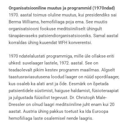
Organisatsiooniline muutus ja programmid (1970ndad)
1970. aastal toimus oluline muutus, kui presidendiks sai
Berma Williams, hemofiiliaga poja ema. See muutis
organisatsiooni fookuse meditsiiniliselt ühingult
tänapäevaseks patsiendiorganisatsiooniks. Samal aastal
korraldas ühing kuuendat WFH konverentsi.
1970 ndatelalustati programmiga, mille üle ollakse eriti
uhked: suvelaager lastele, 1972. aastal. See on
teadaolevalt pikim kestev programm maailmas. Algselt
taastusraviasutusena loodud laager on nüüd spordilaager,
kus osaleb ka alati arst ja õde. Eesmärk on õpetada
patsientidele süstimist, haiguse haldamist, füsioteraapiat
ja julgustada füüsilist tegevust. Dr. Christoph Male-
Dressler on olnud laagri meditsiiniline juht enam kui 20
aastat. Austria ühing pakkus toetust ka Ida Euroopa
hemofiiliaga laste osalemisel nende laagris.