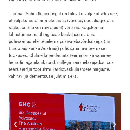
valiti ka uus, mitmekesisusele avatud juhatus.
Thomas Schindli hinnangul on tuleviku väljakutseks see,
et väljakutsete mitmekesisus (vanuse, soo, diagnoosi,
raskusastme või ravi alusel) võib viia kogukonna
killustumiseni. Ühing peab keskenduma oma
põhiväärtustele, tegelema püsiva ebavõrdsusega (nii
Euroopas kui ka Austrias) ja hoidma ravi teemasid
fookuses. Oluline lahendamata teema on ka vananev
hemofiiliaga elanikkond, millega kaasneb vajadus luua
teenuseid ja töörühmi kardiovaskulaarsete haiguste,
vähiravi ja dementsuse juhtimiseks.