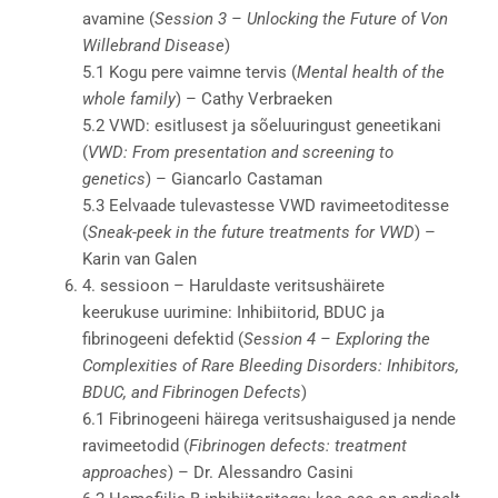
avamine (
Session 3 – Unlocking the Future of Von
Willebrand Disease
)
5.1 Kogu pere vaimne tervis (
Mental health of the
whole family
) – Cathy Verbraeken
5.2 VWD: esitlusest ja sõeluuringust geneetikani
(
VWD: From presentation and screening to
genetics
) – Giancarlo Castaman
5.3 Eelvaade tulevastesse VWD ravimeetoditesse
(
Sneak-peek in the future treatments for VWD
) –
Karin van Galen
4. sessioon – Haruldaste veritsushäirete
keerukuse uurimine: Inhibiitorid, BDUC ja
fibrinogeeni defektid (
Session 4 – Exploring the
Complexities of Rare Bleeding Disorders: Inhibitors,
BDUC, and Fibrinogen Defects
)
6.1 Fibrinogeeni häirega veritsushaigused ja nende
ravimeetodid (
Fibrinogen defects: treatment
approaches
) – Dr. Alessandro Casini