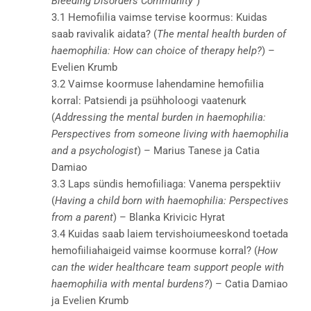
Bleeding Disorders Community”
)
3.1 Hemofiilia vaimse tervise koormus: Kuidas
saab ravivalik aidata? (
The mental health burden of
haemophilia: How can choice of therapy help?
) –
Evelien Krumb
3.2 Vaimse koormuse lahendamine hemofiilia
korral: Patsiendi ja psühholoogi vaatenurk
(
Addressing the mental burden in haemophilia:
Perspectives from someone living with haemophilia
and a psychologist
) – Marius Tanese ja Catia
Damiao
3.3 Laps sündis hemofiiliaga: Vanema perspektiiv
(
Having a child born with haemophilia: Perspectives
from a parent
) – Blanka Krivicic Hyrat
3.4 Kuidas saab laiem tervishoiumeeskond toetada
hemofiiliahaigeid vaimse koormuse korral? (
How
can the wider healthcare team support people with
haemophilia with mental burdens?
) – Catia Damiao
ja Evelien Krumb