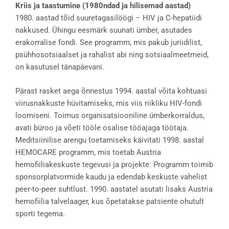
Kriis ja taastumine (1980ndad ja hilisemad aastad)
1980. aastad tõid suuretagasilöögi – HIV ja C-hepatiidi
nakkused. Ühingu eesmärk suunati ümber, asutades
erakorralise fondi. See programm, mis pakub juriidilist,
psühhosotsiaalset ja rahalist abi ning sotsiaalmeetmeid,
on kasutusel tänapäevani.
Pärast rasket aega õnnestus 1994. aastal võita kohtuasi
viirusnakkuste hüvitamiseks, mis viis riikliku HIV-fondi
loomiseni. Toimus organisatsiooniline ümberkorraldus,
avati büroo ja võeti tööle osalise tööajaga töötaja.
Meditsiinilise arengu toetamiseks käivitati 1998. aastal
HEMOCARE programm, mis toetab Austria
hemofiiliakeskuste tegevusi ja projekte. Programm toimib
sponsorplatvormide kaudu ja edendab keskuste vahelist
peer-to-peer suhtlust. 1990. aastatel asutati lisaks Austria
hemofiilia talvelaager, kus õpetatakse patsiente ohutult
sporti tegema.