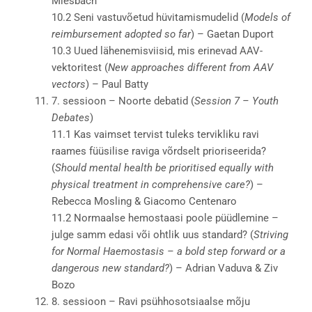
Miesbach
10.2 Seni vastuvõetud hüvitamismudelid (
Models of
reimbursement adopted so far
) – Gaetan Duport
10.3 Uued lähenemisviisid, mis erinevad AAV-
vektoritest (
New approaches different from AAV
vectors
) – Paul Batty
7. sessioon – Noorte debatid (
Session 7 – Youth
Debates
)
11.1 Kas vaimset tervist tuleks tervikliku ravi
raames füüsilise raviga võrdselt prioriseerida?
(
Should mental health be prioritised equally with
physical treatment in comprehensive care?
) –
Rebecca Mosling & Giacomo Centenaro
11.2 Normaalse hemostaasi poole püüdlemine –
julge samm edasi või ohtlik uus standard? (
Striving
for Normal Haemostasis – a bold step forward or a
dangerous new standard?
) – Adrian Vaduva & Ziv
Bozo
8. sessioon – Ravi psühhosotsiaalse mõju