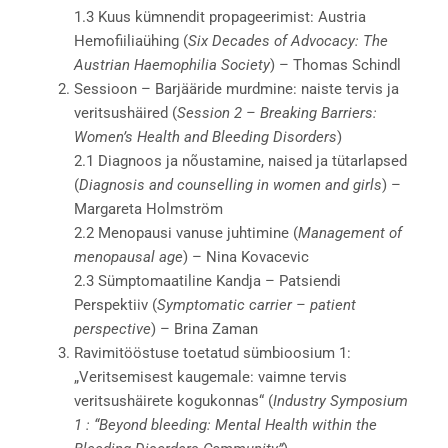
1.3 Kuus kümnendit propageerimist: Austria
Hemofiiliaühing (
Six Decades of Advocacy: The
Austrian Haemophilia Society
) – Thomas Schindl
Sessioon – Barjääride murdmine: naiste tervis ja
veritsushäired (
Session 2 – Breaking Barriers:
Women’s Health and Bleeding Disorders
)
2.1 Diagnoos ja nõustamine, naised ja tütarlapsed
(
Diagnosis and counselling in women and girls
) –
Margareta Holmström
2.2 Menopausi vanuse juhtimine (
Management of
menopausal age
) – Nina Kovacevic
2.3 Sümptomaatiline Kandja – Patsiendi
Perspektiiv (
Symptomatic carrier – patient
perspective
) – Brina Zaman
Ravimitööstuse toetatud sümbioosium 1:
„Veritsemisest kaugemale: vaimne tervis
veritsushäirete kogukonnas“ (
Industry Symposium
1 : “Beyond bleeding: Mental Health within the