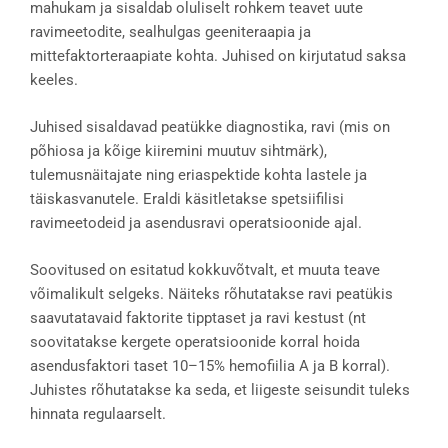
mahukam ja sisaldab oluliselt rohkem teavet uute
ravimeetodite, sealhulgas geeniteraapia ja
mittefaktorteraapiate kohta. Juhised on kirjutatud saksa
keeles.
Juhised sisaldavad peatükke diagnostika, ravi (mis on
põhiosa ja kõige kiiremini muutuv sihtmärk),
tulemusnäitajate ning eriaspektide kohta lastele ja
täiskasvanutele. Eraldi käsitletakse spetsiifilisi
ravimeetodeid ja asendusravi operatsioonide ajal.
Soovitused on esitatud kokkuvõtvalt, et muuta teave
võimalikult selgeks. Näiteks rõhutatakse ravi peatükis
saavutatavaid faktorite tipptaset ja ravi kestust (nt
soovitatakse kergete operatsioonide korral hoida
asendusfaktori taset 10–15% hemofiilia A ja B korral).
Juhistes rõhutatakse ka seda, et liigeste seisundit tuleks
hinnata regulaarselt.