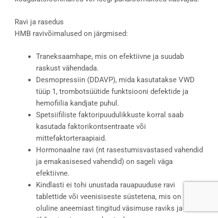
Ravi ja rasedus
HMB ravivõimalused on järgmised:
Traneksaamhape, mis on efektiivne ja suudab
raskust vähendada.
Desmopressiin (DDAVP), mida kasutatakse VWD
tüüp 1, trombotsüütide funktsiooni defektide ja
hemofiilia kandjate puhul.
Spetsiifiliste faktoripuudulikkuste korral saab
kasutada faktorikontsentraate või
mittefaktorteraapiaid.
Hormonaalne ravi (nt rasestumisvastased vahendid
ja emakasisesed vahendid) on sageli väga
efektiivne.
Kindlasti ei tohi unustada rauapuuduse ravi
tablettide või veenisiseste süstetena, mis on
oluline aneemiast tingitud väsimuse raviks ja