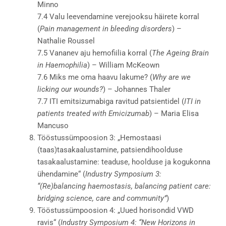
Minno
7.4 Valu leevendamine verejooksu häirete korral
(
Pain management in bleeding disorders
) –
Nathalie Roussel
7.5 Vananev aju hemofiilia korral (
The Ageing Brain
in Haemophilia
) – William McKeown
7.6 Miks me oma haavu lakume? (
Why are we
licking our wounds?
) – Johannes Thaler
7.7 ITI emitsizumabiga ravitud patsientidel (
ITI in
patients treated with Emicizumab
) – Maria Elisa
Mancuso
Tööstussümpoosion 3: „Hemostaasi
(taas)tasakaalustamine, patsiendihoolduse
tasakaalustamine: teaduse, hoolduse ja kogukonna
ühendamine“ (
Industry Symposium 3:
“(Re)balancing haemostasis, balancing patient care:
bridging science, care and community”
)
Tööstussümpoosion 4: „Uued horisondid VWD
ravis“ (
Industry Symposium 4: “New Horizons in