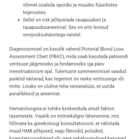
võimet osaleda spordis ja muudes füüsilistes
tegevustes.
Sellel on risk põhjustada rauapuudust ja
rauapuudusaneemiat. See on eriti levinud
verejooksuhäiretega naistel.
Diagnoosimisel on kasulik vahend Pictorial Blood Loss
Assessment Chart (PBAC), mida saab kasutada patsiendi
veritsuse jälgimiseks ja hindamiseks iga päev
menstruatsiooni ajal. Tulemuste summeerimisel saadud
punktid näitavad, kas tegemist on raske veritsusega või
mitte. Lisaks on oluline teha vereanalüüs, et uurida
punaliblesid ja aneemiat.
Hematoloogina ei tohiks keskenduda ainult faktori
tasemetele. Vajalik on mitmekülgne lähenemine, mis
hõlmata ka günekoloogi konsultatsiooni, et välistada
muud HMB põhjused, nagu fibroidid, polüübid,
koagulatsioonihäired või isegi pahaloomulised kasvajad.