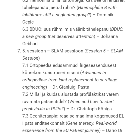
6.2 Hemofiilia B inhibiitoritega: kas see on endiselt
tähelepanuta jäetud rühm? (
Haemophilia B with
inhibitors: still a neglected group?
) – Dominik
Cepic
6.3 BDUC: uus rühm, mis väärib tähelepanu (
BDUC:
a new group that deserves attention
) – Johanna
Gebhart
5. sessioon – SLAM-sessioon (
Session 5 – SLAM
Session
)
7.1 Ortopeedia edusammud: liigeseasendusest
kõhrekoe konstrueerimiseni (
Advances in
orthopedics: from joint replacement to cartilage
engineering
) – Dr. Gianluigi Pasta
7.2 Millal ja kuidas alustada profülaktikat varem
ravimata patsientidel? (
When and how to start
prophylaxis in PUPs?
) – Dr. Christoph Königs
7.3 Geeniteraapia: reaalse maailma kogemused EL-
i patsienditeekonnalt (
Gene therapy: Real-world
experience from the EU Patient journe
y) – Dario Di