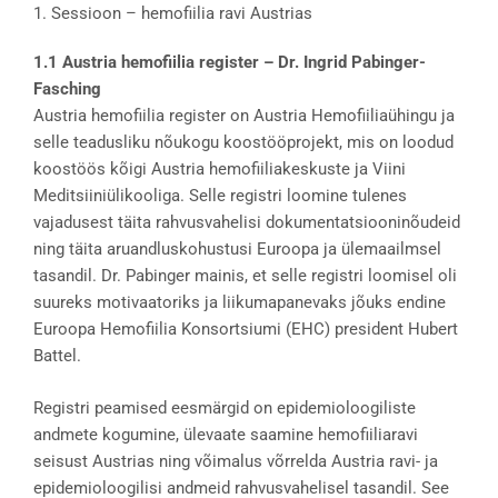
1. Sessioon – hemofiilia ravi Austrias
1.1 Austria hemofiilia register – Dr. Ingrid Pabinger-
Fasching
Austria hemofiilia register on Austria Hemofiiliaühingu ja
selle teadusliku nõukogu koostööprojekt, mis on loodud
koostöös kõigi Austria hemofiiliakeskuste ja Viini
Meditsiiniülikooliga. Selle registri loomine tulenes
vajadusest täita rahvusvahelisi dokumentatsiooninõudeid
ning täita aruandluskohustusi Euroopa ja ülemaailmsel
tasandil. Dr. Pabinger mainis, et selle registri loomisel oli
suureks motivaatoriks ja liikumapanevaks jõuks endine
Euroopa Hemofiilia Konsortsiumi (EHC) president Hubert
Battel.
Registri peamised eesmärgid on epidemioloogiliste
andmete kogumine, ülevaate saamine hemofiiliaravi
seisust Austrias ning võimalus võrrelda Austria ravi- ja
epidemioloogilisi andmeid rahvusvahelisel tasandil. See