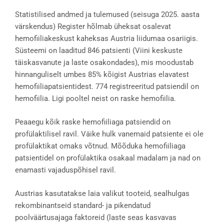
Statistilised andmed ja tulemused (seisuga 2025. aasta
värskendus) Register hõlmab üheksat osalevat
hemofiiliakeskust kaheksas Austria liidumaa osariigis.
Süsteemi on laaditud 846 patsienti (Viini keskuste
täiskasvanute ja laste osakondades), mis moodustab
hinnanguliselt umbes 85% kõigist Austrias elavatest
hemofiiliapatsientidest. 774 registreeritud patsiendil on
hemofiilia. Ligi pooltel neist on raske hemofiilia.
Peaaegu kõik raske hemofiiliaga patsiendid on
profülaktilisel ravil. Väike hulk vanemaid patsiente ei ole
profülaktikat omaks võtnud. Mõõduka hemofiiliaga
patsientidel on profülaktika osakaal madalam ja nad on
enamasti vajaduspõhisel ravil.
Austrias kasutatakse laia valikut tooteid, sealhulgas
rekombinantseid standard- ja pikendatud
poolväärtusajaga faktoreid (laste seas kasvavas