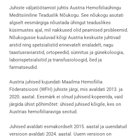
Juhiste väljatöötamist juhtis Austria Hemofiiliaühingu
Meditsiiniline Teaduslik Nõukogu. See nõukogu asutati
algselt eesmärgiga nõustada ühingut teaduslikes
küsimustes ajal, mil nakkused olid peamised probleemid.
Nõukogusse kuuluvad kõigi Austria keskuste juhtivad
arstid ning spetsialistid erinevatelt erialadelt, nagu
taastusraviarstid, ortopeedid, sünnitus ja günekoloogia,
laborispetsialsitid ja transfusioloogid, õed ja
farmatseudid.
Austria juhised kujundati Maailma Hemofiilia
Föderatsiooni (WFH) juhiste järgi, mis avaldati 2013. ja
2020. aastal. Eesmärk ei olnud juhiseid kopeerida, vaid
järgida ühist põhimõtet: ühised juhised kõigile, kes on
Austrias hemofiiliaraviga seotud.
Juhised avaldati esmakordselt 2015. aastal ja uuendatud
versioon avaldati 2024. aastal. Uuem versioon on