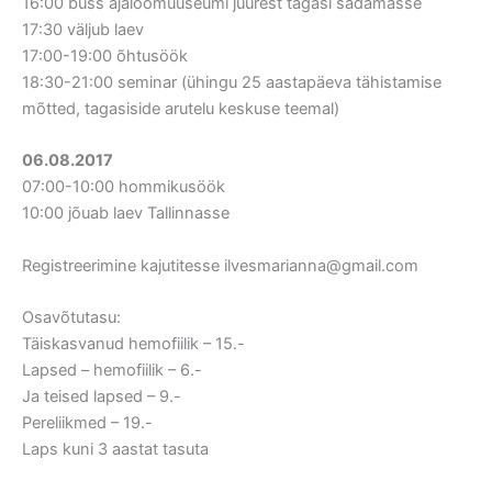
16:00 buss ajaloomuuseumi juurest tagasi sadamasse
17:30 väljub laev
17:00-19:00 õhtusöök
18:30-21:00 seminar (ühingu 25 aastapäeva tähistamise
mõtted, tagasiside arutelu keskuse teemal)
06.08.2017
07:00-10:00 hommikusöök
10:00 jõuab laev Tallinnasse
Registreerimine kajutitesse ilvesmarianna@gmail.com
Osavõtutasu:
Täiskasvanud hemofiilik – 15.-
Lapsed – hemofiilik – 6.-
Ja teised lapsed – 9.-
Pereliikmed – 19.-
Laps kuni 3 aastat tasuta