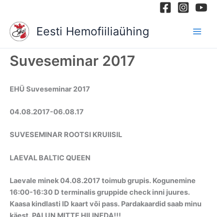
Skip
to
Eesti Hemofiiliaühing
content
Suveseminar 2017
EHÜ Suveseminar
2017
04.08.2017-06.08.17
SUVESEMINAR ROOTSI KRUIISIL
LAEVAL BALTIC QUEEN
Laevale minek 04.08.2017 toimub grupis. Kogunemine
16:00-16:30 D terminalis gruppide check inni juures.
Kaasa kindlasti ID kaart või pass. Pardakaardid saab minu
käest. PALUN MITTE HILINEDA!!!