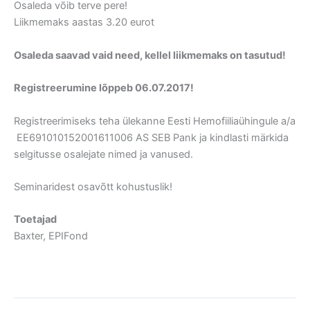
Osaleda võib terve pere!
Liikmemaks aastas 3.20 eurot
Osaleda saavad vaid need, kellel liikmemaks on
tasutud!
Registreerumine lõppeb 06.07.2017!
Registreerimiseks teha ülekanne Eesti Hemofiiliaühingule a/a
EE691010152001611006 AS SEB Pank ja kindlasti märkida
selgitusse osalejate nimed ja vanused.
Seminaridest osavõtt kohustuslik!
Toetajad
Baxter, EPIFond