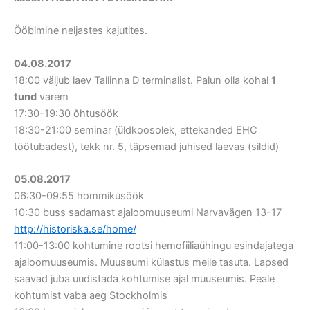
Ööbimine neljastes kajutites.
04.08.2017
18:00 väljub laev Tallinna D terminalist. Palun olla kohal
1
tund
varem
17:30-19:30 õhtusöök
18:30-21:00 seminar (üldkoosolek, ettekanded EHC
töötubadest), tekk nr. 5, täpsemad juhised laevas (sildid)
05.08.2017
06:30-09:55 hommikusöök
10:30 buss sadamast ajaloomuuseumi Narvavägen 13-17
http://historiska.se/home/
11:00-13:00 kohtumine rootsi hemofiiliaühingu esindajatega
ajaloomuuseumis. Muuseumi külastus meile tasuta. Lapsed
saavad juba uudistada kohtumise ajal muuseumis. Peale
kohtumist vaba aeg Stockholmis