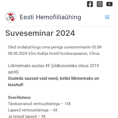
Skip
to
Eesti Hemofiiliaühing
content
Suveseminar 2024
Oled oodatud kogu oma perega suveseminarile 05.08-
08.08.2024 Võru Kubija hotell-loodusspaasse, Võrus.
Liikmemaks aastas 4€ (üldkoosoleku otsus 2019
aprill)
Osaleda saavad vaid need, kellel liikmemaks on
tasutud!
Osavõtutasu:
Täiskasvanud veritsushäirega – 15€
Lapsed veritsushäirega – 6€
Ja teised lapsed – 9€