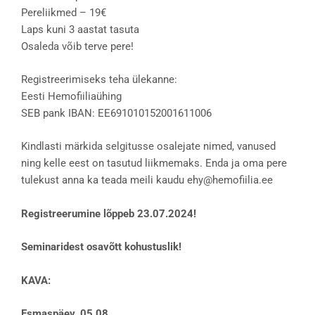
Pereliikmed – 19€
Laps kuni 3 aastat tasuta
Osaleda võib terve pere!
Registreerimiseks teha ülekanne:
Eesti Hemofiiliaühing
SEB pank IBAN: EE691010152001611006
Kindlasti märkida selgitusse osalejate nimed, vanused
ning kelle eest on tasutud liikmemaks. Enda ja oma pere
tulekust anna ka teada meili kaudu ehy@hemofiilia.ee
Registreerumine lõppeb 23.07.2024!
Seminaridest osavõtt kohustuslik!
KAVA:
Esmaspäev, 05.08