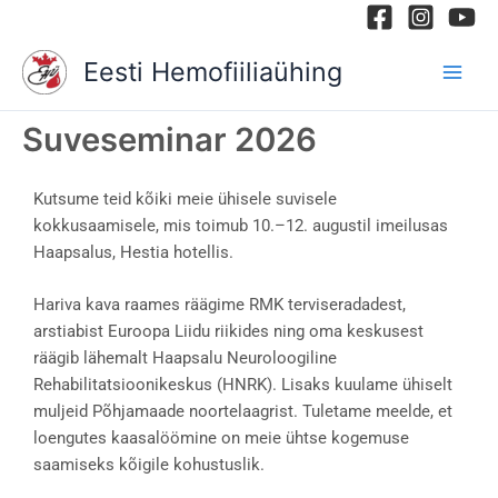
Skip
to
Eesti Hemofiiliaühing
content
Suveseminar 2026
Kutsume teid kõiki meie ühisele suvisele
kokkusaamisele, mis toimub 10.–12. augustil imeilusas
Haapsalus, Hestia hotellis.
Hariva kava raames räägime RMK terviseradadest,
arstiabist Euroopa Liidu riikides ning oma keskusest
räägib lähemalt Haapsalu Neuroloogiline
Rehabilitatsioonikeskus (HNRK). Lisaks kuulame ühiselt
muljeid Põhjamaade noortelaagrist. Tuletame meelde, et
loengutes kaasalöömine on meie ühtse kogemuse
saamiseks kõigile kohustuslik.