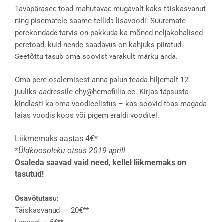
Tavapärased toad mahutavad mugavalt kaks täiskasvanut
ning pisematele saame tellida lisavoodi. Suuremate
perekondade tarvis on pakkuda ka mõned neljakohalised
peretoad, kuid nende saadavus on kahjuks piiratud.
Seetõttu tasub oma soovist varakult märku anda.
Oma pere osalemisest anna palun teada hiljemalt 12.
juuliks aadressile ehy@hemofiilia.ee. Kirjas täpsusta
kindlasti ka oma voodieelistus – kas soovid toas magada
laias voodis koos või pigem eraldi vooditel.
Liikmemaks aastas 4€*
*Üldkoosoleku otsus 2019 aprill
Osaleda saavad vaid need, kellel liikmemaks on
tasutud!
Osavõtutasu:
Täiskasvanud – 20€**
Lapsed – 6€**