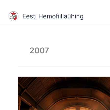
Skip
to
Eesti Hemofiiliaühing
content
2007
2007
AASTA