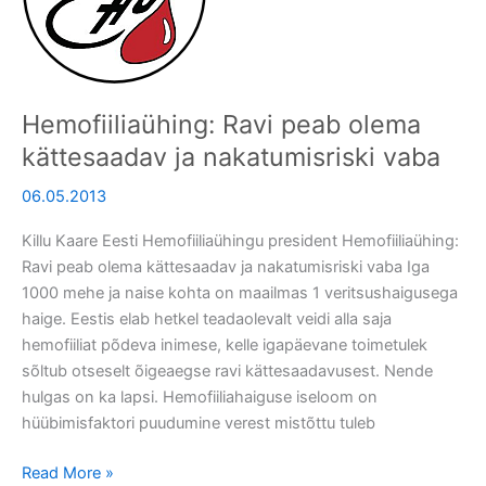
kättesaadav
ja
nakatumisriski
vaba
Hemofiiliaühing: Ravi peab olema
kättesaadav ja nakatumisriski vaba
06.05.2013
Killu Kaare Eesti Hemofiiliaühingu president Hemofiiliaühing:
Ravi peab olema kättesaadav ja nakatumisriski vaba Iga
1000 mehe ja naise kohta on maailmas 1 veritsushaigusega
haige. Eestis elab hetkel teadaolevalt veidi alla saja
hemofiiliat põdeva inimese, kelle igapäevane toimetulek
sõltub otseselt õigeaegse ravi kättesaadavusest. Nende
hulgas on ka lapsi. Hemofiiliahaiguse iseloom on
hüübimisfaktori puudumine verest mistõttu tuleb
Read More »