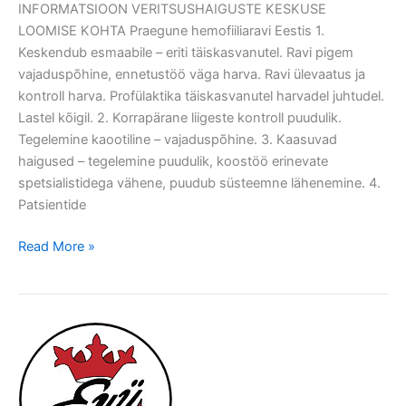
INFORMATSIOON VERITSUSHAIGUSTE KESKUSE
LOOMISE KOHTA Praegune hemofiiliaravi Eestis 1.
Keskendub esmaabile – eriti täiskasvanutel. Ravi pigem
vajaduspõhine, ennetustöö väga harva. Ravi ülevaatus ja
kontroll harva. Profülaktika täiskasvanutel harvadel juhtudel.
Lastel kõigil. 2. Korrapärane liigeste kontroll puudulik.
Tegelemine kaootiline – vajaduspõhine. 3. Kaasuvad
haigused – tegelemine puudulik, koostöö erinevate
spetsialistidega vähene, puudub süsteemne lähenemine. 4.
Patsientide
Read More »
Hemofiiliaühing:
Ravi
peab
olema