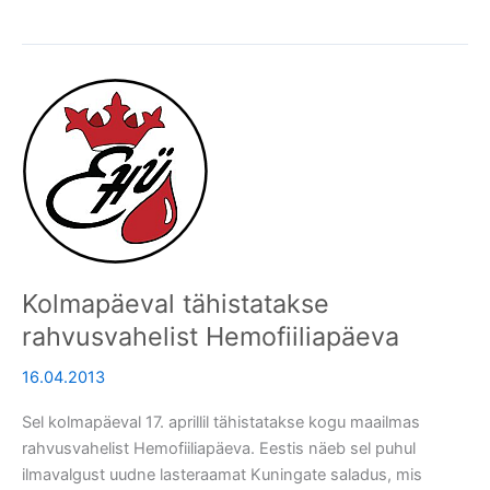
Kolmapäeval
tähistatakse
rahvusvahelist
Hemofiiliapäeva
Kolmapäeval tähistatakse
rahvusvahelist Hemofiiliapäeva
16.04.2013
Sel kolmapäeval 17. aprillil tähistatakse kogu maailmas
rahvusvahelist Hemofiiliapäeva. Eestis näeb sel puhul
ilmavalgust uudne lasteraamat Kuningate saladus, mis