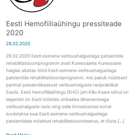
Eesti Hemofiiliaühingu pressiteade
2020
28.02.2020
26.02.2020 Eesti esimene veritsushaigustega patsientide
rehabilitatsiooniprogramm avati Kuressaares Kuressaare
haiglas alustas tööd Eesti esimene veritsushaigustega
patsientide rehabilitatsiooniprogramm, mis pakub nüüdsest
parimat patsiendikeskset veritsushaiguste ravipraktikat
Eestis. Eesti Hemofiiliaühingu (EHÜ) juhi Killu Kaare sõnul on
tegemist on Eesti mõistes unikaalse lähenemisega
veritsushaiguste ravis ning selle õnnestumise korral
loodetakse luua Eesti esimene veritsushaigustega
patsientidele mõeldud rehabilitatsiooniteenus, et tõsta […]
Read More »