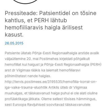
PERH
lähtub
Pressiteade: Patsientidel on tõsine
hemofiiliaravis
haigla
kahtlus, et PERH lähtub
ärilisest
hemofiiliaravis haigla ärilisest
kasust.
kasust.
26.05.2015
Patsiente üllatab Põhja-Eesti Regionaalhaigla arstide avalik
väljaütlemine 20. mai Postimehes kirjeldati põhjalikult
hemofiiliat kui haigust ja Põhja-Eesti Regionaalhaigla (PERH)
arst dr Viigimaa rääkis ka laiemalt hemofiiliaravi
põhimõtetest nende haiglas.
http://tervis.postimees.ee/3195535/hemofiilia-korral-on-
iga-vaike-trauma-eluohtlik Artiklis ütleb dr Viigimaa
muuhulgas, et täiskasvanud haige puhul ei ole alati oluline
profülaktikaga jätkata. Oleme sellest tõsises hämmingus,
sest Euroopa Ravijuhised soovitavad täiskasvanutele