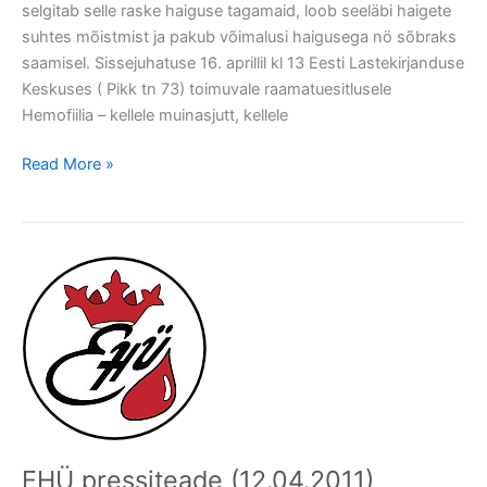
selgitab selle raske haiguse tagamaid, loob seeläbi haigete
suhtes mõistmist ja pakub võimalusi haigusega nö sõbraks
saamisel. Sissejuhatuse 16. aprillil kl 13 Eesti Lastekirjanduse
Keskuses ( Pikk tn 73) toimuvale raamatuesitlusele
Hemofiilia – kellele muinasjutt, kellele
Read More »
EHÜ
pressiteade
(12.04.2011)
EHÜ pressiteade (12.04.2011)