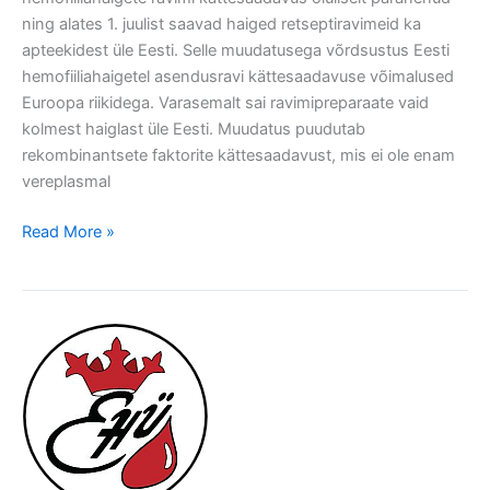
ning alates 1. juulist saavad haiged retseptiravimeid ka
apteekidest üle Eesti. Selle muudatusega võrdsustus Eesti
hemofiiliahaigetel asendusravi kättesaadavuse võimalused
Euroopa riikidega. Varasemalt sai ravimipreparaate vaid
kolmest haiglast üle Eesti. Muudatus puudutab
rekombinantsete faktorite kättesaadavust, mis ei ole enam
vereplasmal
Read More »
Pressiteade:
Patsientidel
on
tõsine
kahtlus,
et