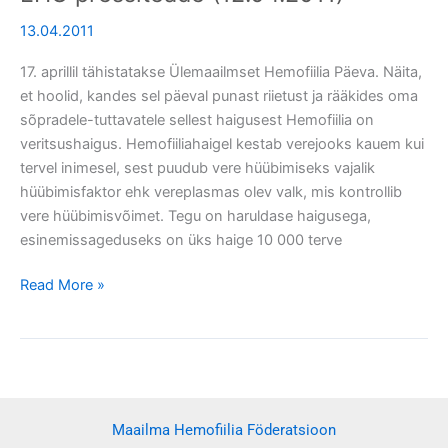
13.04.2011
17. aprillil tähistatakse Ülemaailmset Hemofiilia Päeva. Näita,
et hoolid, kandes sel päeval punast riietust ja rääkides oma
sõpradele-tuttavatele sellest haigusest Hemofiilia on
veritsushaigus. Hemofiiliahaigel kestab verejooks kauem kui
tervel inimesel, sest puudub vere hüübimiseks vajalik
hüübimisfaktor ehk vereplasmas olev valk, mis kontrollib
vere hüübimisvõimet. Tegu on haruldase haigusega,
esinemissageduseks on üks haige 10 000 terve
Read More »
Maailma Hemofiilia Föderatsioon