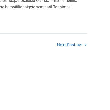
ngu esindajad osalesid Ülemaailmse Hemofiilia
rte hemofiiliahaigete seminaril Taanimaal
Next Postitus
→