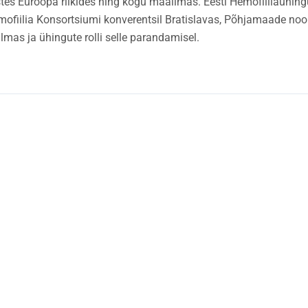
istes Euroopa riikides ning kogu maailmas. Eesti Hemofiiliaühi
ofiilia Konsortsiumi konverentsil Bratislavas, Põhjamaade noo
mas ja ühingute rolli selle parandamisel.