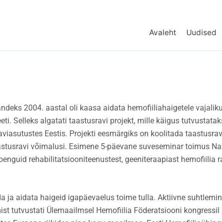
Avaleht
Uudised
ndeks 2004. aastal oli kaasa aidata hemofiiliahaigetele vajali
i. Selleks algatati taastusravi projekt, mille käigus tutvustatak
aviasutustes Eestis. Projekti eesmärgiks on koolitada taastusrav
aastusravi võimalusi. Esimene 5-päevane suveseminar toimus Na
oenguid rehabilitatsiooniteenustest, geeniteraapiast hemofiilia 
ja aidata haigeid igapäevaelus toime tulla. Aktiivne suhtlemi
ist tutvustati Ülemaailmsel Hemofiilia Föderatsiooni kongressil