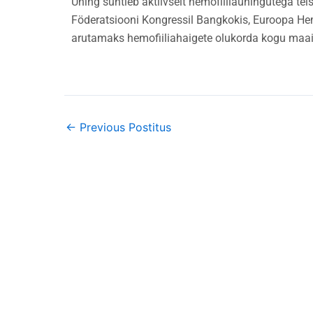
Ühing suhtleb aktiivselt hemofiiliaühingutega te
Föderatsiooni Kongressil Bangkokis, Euroopa Hem
arutamaks hemofiiliahaigete olukorda kogu maail
←
Previous Postitus