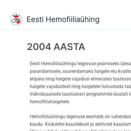
Skip
to
Eesti Hemofiiliaühing
content
2004 AASTA
Eesti Hemofiiliaühingu tegevuse peamiseks ülesa
parandamisele, suurendamaks haigete elu kvaliteet
eripära ning haigete vajadusi erinevates taastusr
haigete vajadustest ning haigetele tutvustada t
individuaalsele taastusravi programmile kuulati l
hemofiiliahaigetele.
Hemofiiliaühingu tegevuse eesmärk on vahendada 
kaudu. Kodulehe kasulikkust ja aktiivset kasutam