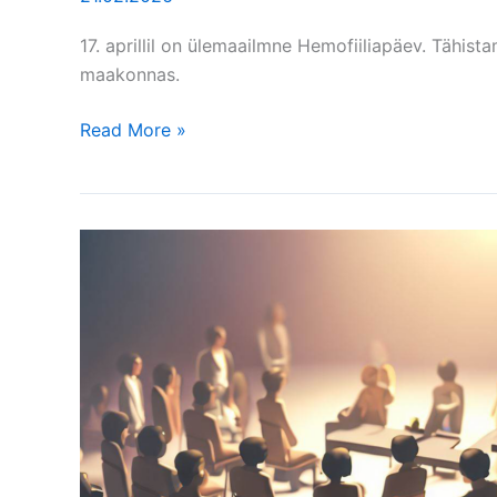
17. aprillil on ülemaailmne Hemofiiliapäev. Tähist
maakonnas.
Read More »
Eesti
Hemofiiliaühingu
üldkoosolek
2025