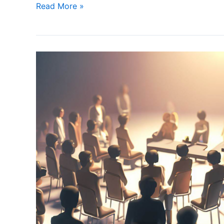
Read More »
Eesti
Hemofiiliaühingu
üldkoosolek
2024