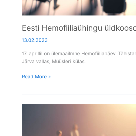
Eesti Hemofiiliaühingu üldkoos
13.02.2023
17. aprillil on ülemaailmne Hemofiiliapäev. Tähist
Järva vallas, Müüsleri külas.
Read More »
Eesti
Hemofiiliaühingu
üldkoosolek
2022