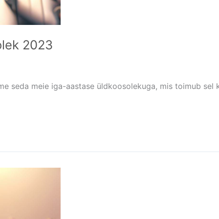
olek 2023
ame seda meie iga-aastase üldkoosolekuga, mis toimub sel kor