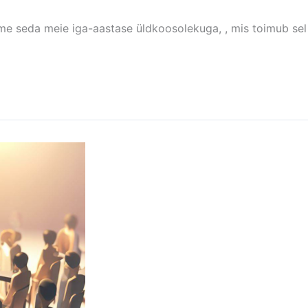
ame seda meie iga-aastase üldkoosolekuga, , mis toimub sel k