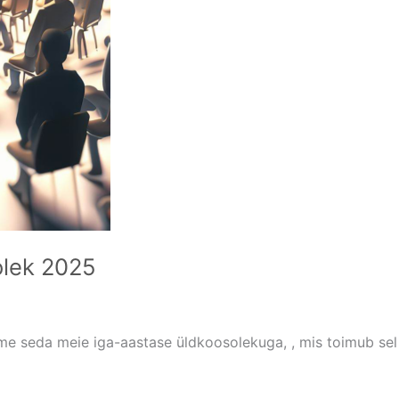
olek 2025
ame seda meie iga-aastase üldkoosolekuga, , mis toimub sel k