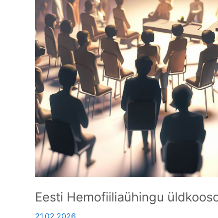
Eesti Hemofiiliaühingu üldkoos
21.02.2026