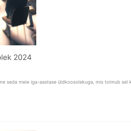
olek 2024
tame seda meie iga-aastase üldkoosolekuga, mis toimub sel ko