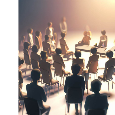
Eesti
Hemofiiliaühingu
üldkoosolek
2023